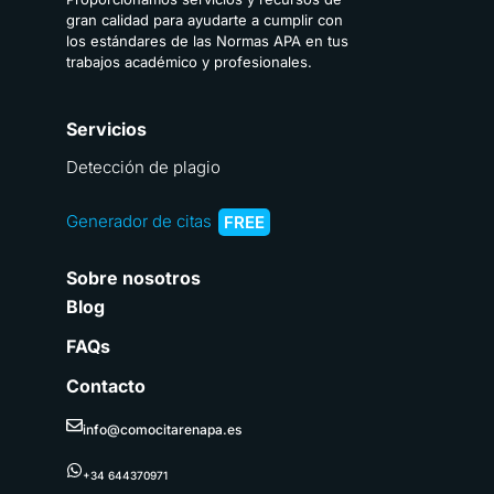
gran calidad para ayudarte a cumplir con
los estándares de las Normas APA en tus
trabajos académico y profesionales.
Servicios
Detección de plagio
Generador de citas
FREE
Sobre nosotros
Blog
FAQs
Contacto
info@comocitarenapa.es
+34 644370971