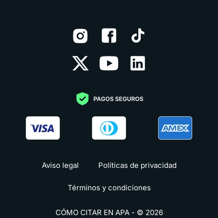
Aviso legal
Políticas de privacidad
Términos y condiciones
CÓMO CITAR EN APA - © 2026