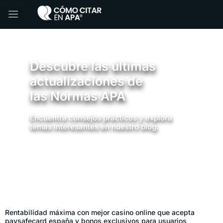
Ir
al
contenido
Descubre las últimas
actualizaciones de
las Normas APA
Encuentra consejos prácticos y explora
temas interesantes en nuestro blog.
Rentabilidad máxima con mejor casino online que acepta
Página
Página
Página
Página
paysafecard españa y bonos exclusivos para usuarios