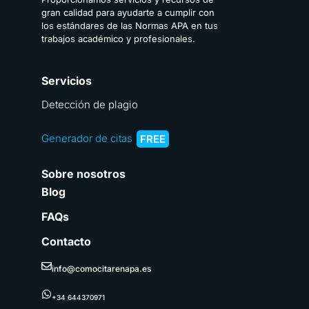
gran calidad para ayudarte a cumplir con
los estándares de las Normas APA en tus
trabajos académico y profesionales.
Servicios
Detección de plagio
Generador de citas
FREE
Sobre nosotros
Blog
FAQs
Contacto
info@comocitarenapa.es
+34 644370971