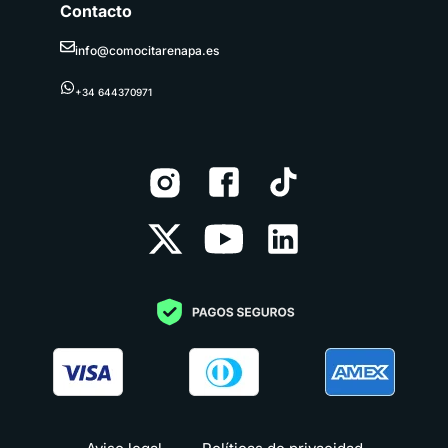
Contacto
info@comocitarenapa.es
+34 644370971