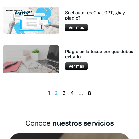
Si el autor es Chat GPT, ¿hay
plagio?
Ver más
Plagio en la tesis: por qué debes
evitarlo
Ver más
1
2
3
4
…
8
Conoce
nuestros servicios