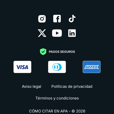
Aviso legal
Políticas de privacidad
Términos y condiciones
CÓMO CITAR EN APA - © 2026