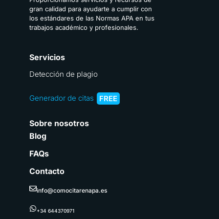
gran calidad para ayudarte a cumplir con
los estándares de las Normas APA en tus
trabajos académico y profesionales.
Servicios
Detección de plagio
Generador de citas
FREE
Sobre nosotros
Blog
FAQs
Contacto
info@comocitarenapa.es
+34 644370971