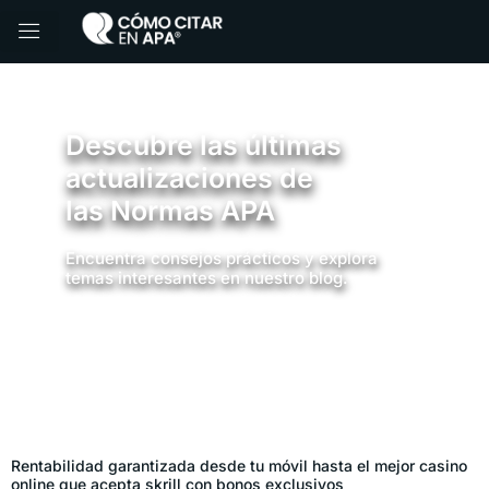
Ir
al
contenido
Descubre las últimas
actualizaciones de
las Normas APA
Encuentra consejos prácticos y explora
temas interesantes en nuestro blog.
Rentabilidad garantizada desde tu móvil hasta el mejor casino
Página
Página
Página
Página
Página
Página
Página
online que acepta skrill con bonos exclusivos