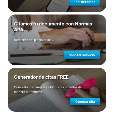
Ir al detector
Citamos tu documento con Normas
APA
Reducimos el plagio al 10%
Solicitar servicio
Generador de citas FREE
Completa los campos y cita tus documentos de
manera automática.
Generar cita